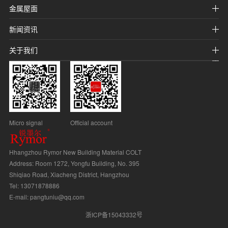
金属屋面
新闻资讯
关于我们
Micro signal
Official account
Hhangzhou Rymor New Building Material COLT
Address: Room 1272, Yongfu Building, No. 395
Shiqiao Road, Xiacheng District, Hangzhou
Tel: 13071878886
E-mail: pangtuniu@qq.com
浙ICP备15043332号